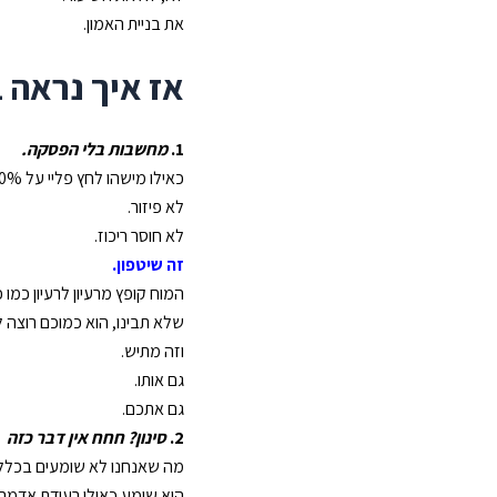
את בניית האמון.
אז אי
ך נראה 
1.
מחשבות בלי הפסקה.
כאילו מישהו לחץ פליי על 200% מהירות.
לא פיזור.
לא חוסר ריכוז.
זה שיטפון.
המוח קופץ מרעיון לרעיון כמו כ
שלא תבינו, הוא כמוכם רוצה ל
וזה מתיש.
גם אותו.
גם אתכם.
2.
סינון? חחח אין דבר כזה
מה שאנחנו לא שומעים בכלל
הוא שומע כאילו רעידת אדמה.