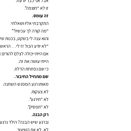
אבל אני כבר יודעת:
זו לא “חוצפה”.
זה עומס.
התקרבתי אליו ושאלתי:
“מה קורה לך עכשיו?”
והוא ענה לי בשקט, בכנות של 
“לא יודע הכול זז לי… הראש 
אם הייתי יכולה לצלם להורים
הייתי עושה את זה.
כי שם נפתחת הדלת.
שם מתחיל החיבור.
מאותו רגע המפגש השתנה.
לא צעקות.
לא “תירגע”.
לא “תפסיק”.
רק הבנה.
וברגע שיש הבנה? הילד נרגע.
לא, לא את השיעור.