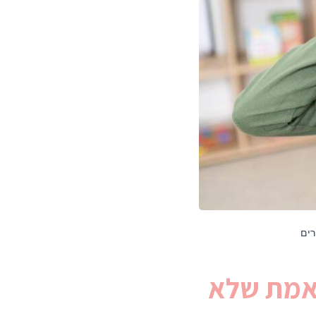
לד עם ADHD? ***האמת שלא