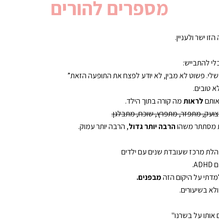
מספרים להורים
ו ישר ולעניין.
לי להתבייש:
 שלי. פשוט לא מבין, לא יודע לפצח את התופעה הזאת”
א טובים.
אותם
לראות
מה קורה בתוך הילד.
צועק, מתפזר, מתפרץ, שוכח, מתבלגן.
ת מסתתר משהו
הרבה יותר גדול
, הרבה יותר עמוק.
לת מרכז שעובדת שנים עם ילדים
A.
מדתי על היקום הז
ה
מבפנים.
ולא בשיעורים.
 אותו על בשרנו"