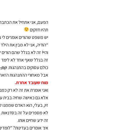
הפעם, אני אתחיל את הכתבה הז
תהיו חזקים
יש משפט שהורים אומרים לי ב
“הודיה, אני לא מבין את הילד
והיי! זה לא בגלל שהם הורים ל
זה בגלל שאף אחד לא לימד 
כולם עסוקים בהתנהגות:
קם, 
אבל מאחורי ההתנהגות הזא
מוח שעובד אחרת.
ואני אומרת את
זה לא רק כמנה
אלא גם כאי
שה
שחיה בבית עם DHD
זיו, בעלי, הוא האדם שממנו ל
לא מספרים על ז
ה בסדנ
אות. 
זה ידע שחיים אותו.
איך אומרים בעדינות? "לומדים