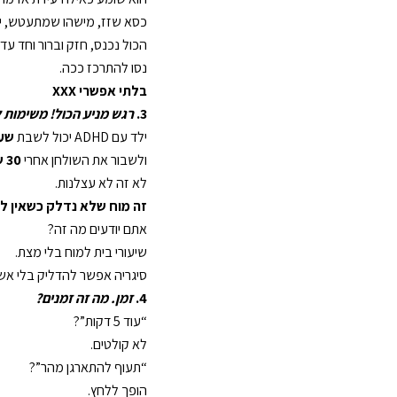
כסא שזז, מישהו שמתעטש, 
הכול נכנס, חזק וברור וחד עד
נסו להתרכז ככה.
בלתי אפשרי XXX
3.
רגש מניע הכול! משימות 
ילד עם ADHD יכול לשבת
שע
ולשבור את השולחן אחרי
30 שניות
לא זה לא עצלנות.
זה מוח שלא נדלק כשאין ל
אתם יודעים מה זה?
שיעורי בית למוח בלי מצת.
סיגריה אפשר להדליק בלי אש
4.
זמן. מה זה זמנים?
“עוד 5 דקות”?
לא קולטים.
“תעוף להתארגן מהר”?
הופך ללחץ.