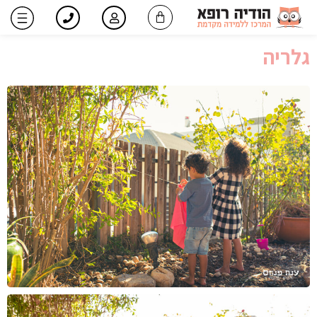
ילוג
עגלת
תוכן
קניות
גלריה