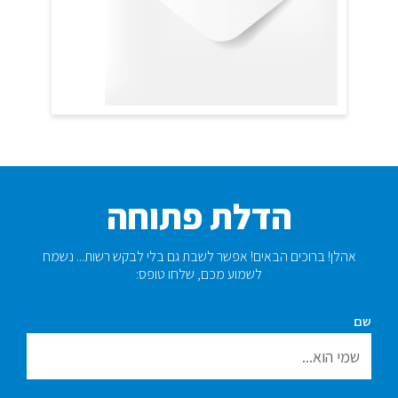
הדלת פתוחה
אהלן! ברוכים הבאים! אפשר לשבת גם בלי לבקש רשות... נשמח
לשמוע מכם, שלחו טופס:​
שם