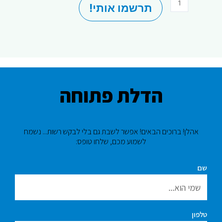
כמות
תרשמו אותי!
של
חלקי
פיצה
הדלת פתוחה
אהלן! ברוכים הבאים! אפשר לשבת גם בלי לבקש רשות... נשמח
לשמוע מכם, שלחו טופס:​
שם
טלפון